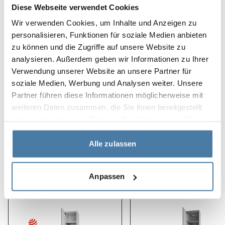
Diese Webseite verwendet Cookies
HPL-dörrarna skapar också en enhetlig design trots att
två olika skåpsystem används.
Wir verwenden Cookies, um Inhalte und Anzeigen zu
personalisieren, Funktionen für soziale Medien anbieten
Projektets egenskaper:
zu können und die Zugriffe auf unsere Website zu
analysieren. Außerdem geben wir Informationen zu Ihrer
omfattande tjänsteutförande
Verwendung unserer Website an unsere Partner für
solid konstruktion
soziale Medien, Werbung und Analysen weiter. Unsere
Partner führen diese Informationen möglicherweise mit
tidlös design
weiteren Daten zusammen, die Sie ihnen bereitgestellt
haben oder die sie im Rahmen Ihrer Nutzung der Dienste
gesammelt haben.
Produkter som används i
Alle zulassen
projektet
Anpassen