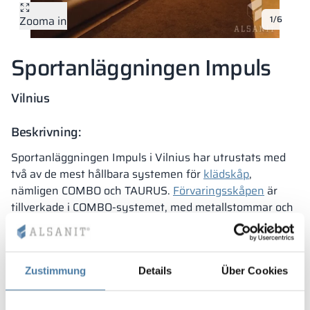
Zooma in
1/6
Vela
Rumsavdelare
Altus
L-formade skåp
metallskåp
Sportanläggningen Impuls
Lamele
Bänkar och om
Vilnius
Skåplås
Beskrivning:
Sportanläggningen Impuls i Vilnius har utrustats med
två av de mest hållbara systemen för
klädskåp
,
nämligen COMBO och TAURUS.
Förvaringsskåpen
är
tillverkade i COMBO-systemet, med metallstommar och
dörrar i HPL-laminat – vilket minskar vikten på det
flerfackade skåpet.
Klädskåpen
är tillverkade i TAURUS-
systemet, helt i HPL.
Zustimmung
Details
Über Cookies
Denna extremt slitstarka duo garanterar långvarig
användning. Skåpfronterna i träimitation ger lokalerna
en mycket modern men samtidigt hemtrevlig känsla.