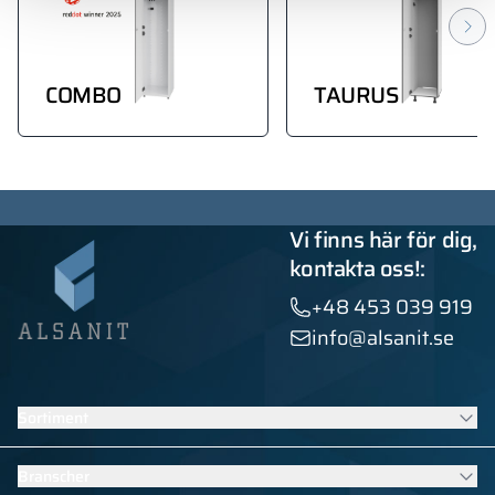
COMBO
TAURUS
Vi finns här för dig,
kontakta oss!:
+48 453 039 919
info@alsanit.se
Sortiment
Skåp
Branscher
Sanitära kabiner