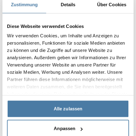
Zustimmung
Details
Über Cookies
leverans. Dörrarna till skåpen är tillverkade av härdat
glas lackat i vald färg. Härdningen säkerställer
säkerheten eftersom dörrarna blir hårda och
Diese Webseite verwendet Cookies
motståndskraftiga mot skador, och även om de går
sönder faller de isär i kristaller utan vassa kanter.
Wir verwenden Cookies, um Inhalte und Anzeigen zu
Användningen av högkvalitativa material och
personalisieren, Funktionen für soziale Medien anbieten
kombinationen av glas med trälisterna på bänkarna
zu können und die Zugriffe auf unsere Website zu
understryker projektets prestigefyllda karaktär.
analysieren. Außerdem geben wir Informationen zu Ihrer
Verwendung unserer Website an unsere Partner für
Projektets egenskaper:
soziale Medien, Werbung und Analysen weiter. Unsere
Partner führen diese Informationen möglicherweise mit
modulär stomkonstruktion
weiteren Daten zusammen, die Sie ihnen bereitgestellt
exklusivt utseende på skåpen
haben oder die sie im Rahmen Ihrer Nutzung der Dienste
gesammelt haben.
säkerhet vid användning
Alle zulassen
Produkter som används i
Anpassen