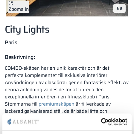
Zooma in
1/8
Vela
Rumsavdelare
Altus
L-formade skåp
metallskåp
City Lights
Lamele
Bänkar och om
Paris
Skåplås
Beskrivning:
COMBO-skåpen har en unik karaktär och är det
perfekta komplementet till exklusiva interiörer.
Användningen av glasdörrar ger en fantastisk effekt. Av
denna anledning valdes de för att inreda den
exceptionella interiören i en fitnessklubb i Paris.
Stommarna till
premiumskåpen
är tillverkade av
lackerad galvaniserad stål, de är både lätta och
moderna. Tack vare den modulära konstruktionen av
metallstommarna kan du enkelt hantera interiören
genom att lägga till fler inredningselement även efter