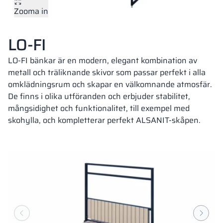
Zooma in
Vela
Rumsavdelare
Altus
L-formade skåp
metallskåp
LO-FI
Lamele
Bänkar och om
LO-FI bänkar är en modern, elegant kombination av
metall och träliknande skivor som passar perfekt i alla
omklädningsrum och skapar en välkomnande atmosfär.
Skåplås
De finns i olika utföranden och erbjuder stabilitet,
mångsidighet och funktionalitet, till exempel med
skohylla, och kompletterar perfekt ALSANIT-skåpen.