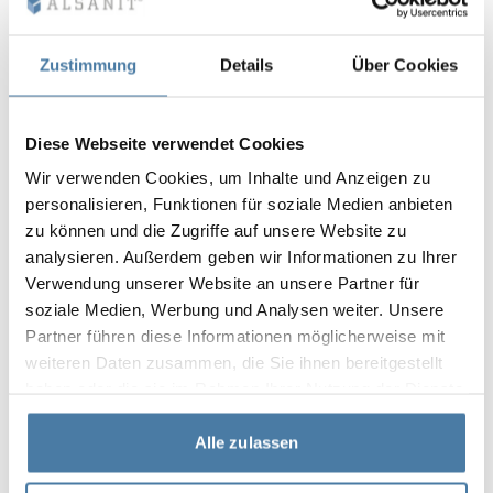
SHADOW GREY
CLASSIC BLACK
SPICE ORANGE
RAL 7042
RAL 9005
RAL 2008
Zustimmung
Details
Über Cookies
Diese Webseite verwendet Cookies
10 mm
10 mm
10 mm
Wir verwenden Cookies, um Inhalte und Anzeigen zu
FOREST GREEN
EMERALD LAGUNA
BLUE BAY
personalisieren, Funktionen für soziale Medien anbieten
RAL 6018
RAL 5018
RAL 5005
zu können und die Zugriffe auf unsere Website zu
analysieren. Außerdem geben wir Informationen zu Ihrer
Verwendung unserer Website an unsere Partner für
soziale Medien, Werbung und Analysen weiter. Unsere
Partner führen diese Informationen möglicherweise mit
10 mm
LION WOOD
weiteren Daten zusammen, die Sie ihnen bereitgestellt
HORIZONTAL
haben oder die sie im Rahmen Ihrer Nutzung der Dienste
gesammelt haben.
Alle zulassen
Färgerna på materialen enligt RAL-klassificering är endast
vägledande. Visade dekorer kan avvika från de faktiska
beroende på skärmens inställningar och egenskaper.