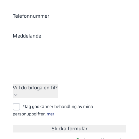
Telefonnummer
Meddelande
Vill du bifoga en fil?
Bifoga filer
*Jag godkänner behandling av mina
Sök
personuppgifter.
mer
Skicka formulär