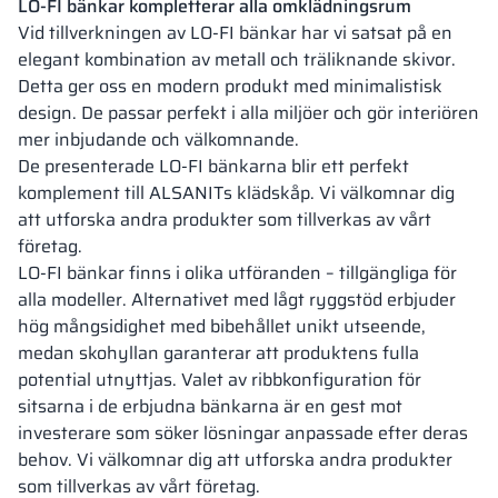
LO-FI bänkar kompletterar alla omklädningsrum
Vid tillverkningen av LO-FI bänkar har vi satsat på en
elegant kombination av metall och träliknande skivor.
Detta ger oss en modern produkt med minimalistisk
design. De passar perfekt i alla miljöer och gör interiören
mer inbjudande och välkomnande.
De presenterade LO-FI bänkarna blir ett perfekt
komplement till ALSANITs klädskåp. Vi välkomnar dig
att utforska andra produkter som tillverkas av vårt
företag.
LO-FI bänkar finns i olika utföranden – tillgängliga för
alla modeller. Alternativet med lågt ryggstöd erbjuder
hög mångsidighet med bibehållet unikt utseende,
medan skohyllan garanterar att produktens fulla
potential utnyttjas. Valet av ribbkonfiguration för
sitsarna i de erbjudna bänkarna är en gest mot
investerare som söker lösningar anpassade efter deras
behov. Vi välkomnar dig att utforska andra produkter
som tillverkas av vårt företag.