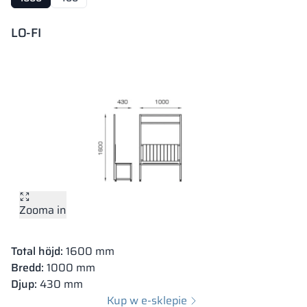
LO-FI
Zooma in
Total höjd:
400 mm
Zooma in
Bredd:
1000 mm
Djup:
400 mm
Total höjd:
1600 mm
Kup w e-sklepie
Bredd:
1000 mm
Djup:
430 mm
Kup w e-sklepie