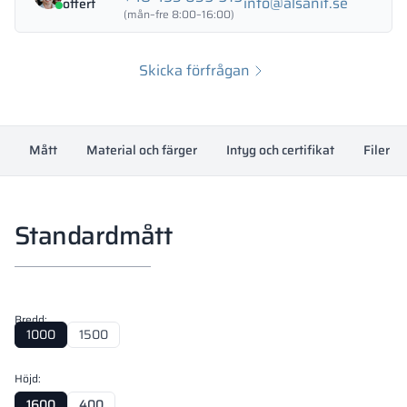
info@alsanit.se
offert
(mån–fre 8:00–16:00)
Skicka förfrågan
Mått
Material och färger
Intyg och certifikat
Filer f
Standardmått
Bredd:
1000
1500
Höjd:
1600
400