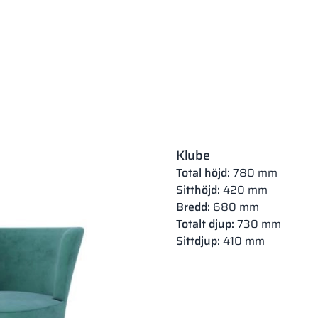
Klube
Total höjd:
780 mm
Sitthöjd:
420 mm
Bredd:
680 mm
Totalt djup:
730 mm
Sittdjup:
410 mm