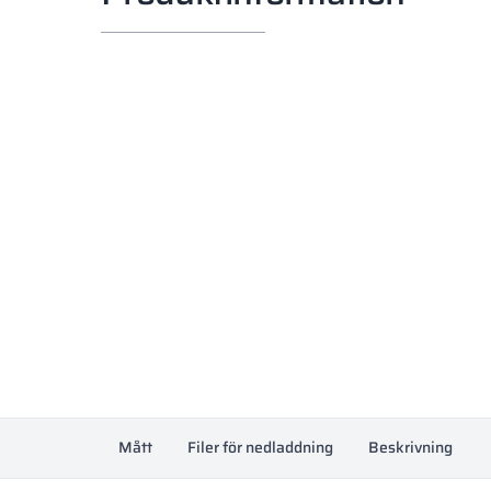
Mått
Filer för nedladdning
Beskrivning