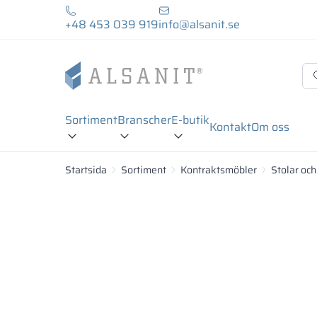
+48 453 039 919
info@alsanit.se
Sortiment
Branscher
E-butik
Kontakt
Om oss
Startsida
Sortiment
Kontraktsmöbler
Stolar och