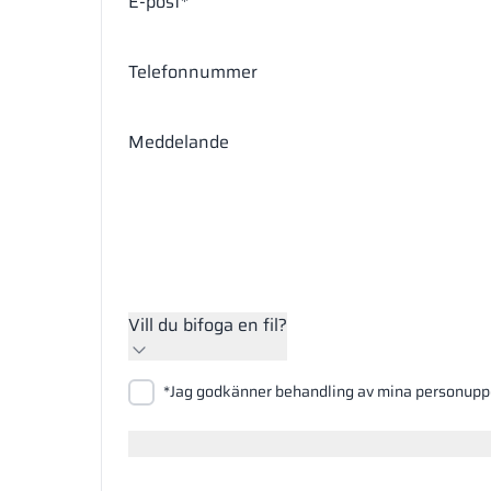
E-post*
Telefonnummer
Meddelande
Vill du bifoga en fil?
Bifoga filer
*Jag godkänner behandling av mina personuppg
Sök