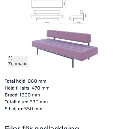
Zooma in
Total höjd:
860 mm
Höjd till sits:
470 mm
Bredd:
1800 mm
Totalt djup:
830 mm
Sitsdjup:
550 mm
Filer för nedladdning