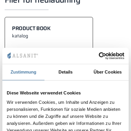
PRODUCT BOOK
katalog
Zustimmung
Details
Über Cookies
Diese Webseite verwendet Cookies
Beskrivning
Wir verwenden Cookies, um Inhalte und Anzeigen zu
personalisieren, Funktionen für soziale Medien anbieten
zu können und die Zugriffe auf unsere Website zu
Soffan SITON kännetecknas av en elegant och felfri
analysieren. Außerdem geben wir Informationen zu Ihrer
form
Verwendung unserer Website an unsere Partner für