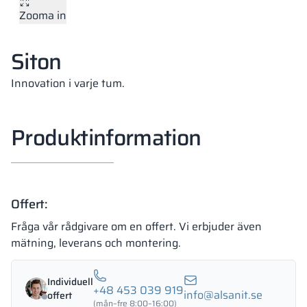
Zooma in
Vela
Rumsavdelare
Altus
L-formade skåp
metallskåp
Siton
Lamele
Bänkar och om
Innovation i varje tum.
Skåplås
Produktinformation
Offert:
Fråga vår rådgivare om en offert. Vi erbjuder även
mätning, leverans och montering.
Individuell
+48 453 039 919
info@alsanit.se
offert
(mån–fre 8:00–16:00)