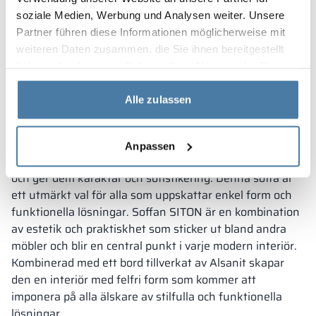
Det är en unik möbel vars styrka ligger i den industriella
soziale Medien, Werbung und Analysen weiter. Unsere
designen. Den solida stålkonstruktionen med sin
Partner führen diese Informationen möglicherweise mit
ovanliga form kommer att imponera på de mest
weiteren Daten zusammen, die Sie ihnen bereitgestellt
krävande kunderna, och kombinerar hållbarhet med
haben oder die sie im Rahmen Ihrer Nutzung der Dienste
originalitet. De stilfulla quiltningarna ger den elegans
gesammelt haben.
och understryker noggrannheten i utförandet.
Alle zulassen
Soffan SITON finns tillgänglig i olika färger, mönster och
texturer, vilket gör det möjligt att anpassa den efter
individuella preferenser och inredning. Den passar
Anpassen
perfekt i utrymmen med hög standard och innovativ stil,
och ger dem karaktär och sofistikering. Denna soffa är
ett utmärkt val för alla som uppskattar enkel form och
funktionella lösningar. Soffan SITON är en kombination
av estetik och praktiskhet som sticker ut bland andra
möbler och blir en central punkt i varje modern interiör.
Kombinerad med ett bord tillverkat av Alsanit skapar
den en interiör med felfri form som kommer att
imponera på alla älskare av stilfulla och funktionella
lösningar.