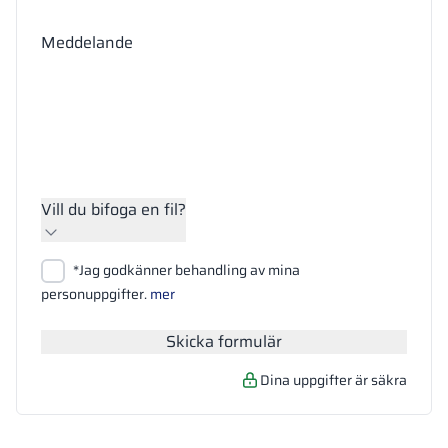
Meddelande
Vill du bifoga en fil?
Bifoga filer
*Jag godkänner behandling av mina
Sök
personuppgifter.
mer
Skicka formulär
Dina uppgifter är säkra