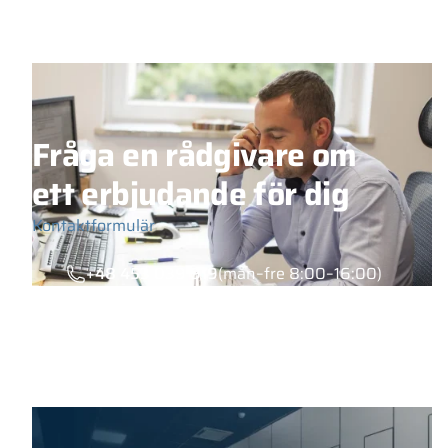
Fråga en rådgivare om
ett erbjudande för dig
Kontaktformulär
+48 453 039 919
(mån–fre 8:00–16:00)