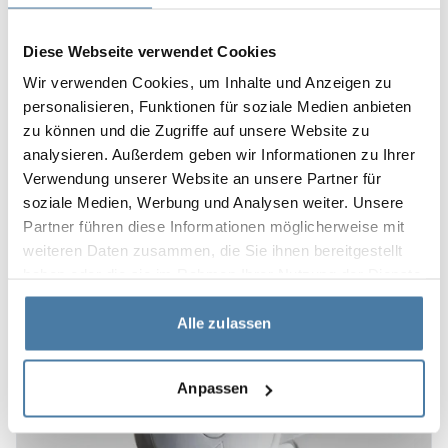
Diese Webseite verwendet Cookies
Wir verwenden Cookies, um Inhalte und Anzeigen zu
personalisieren, Funktionen für soziale Medien anbieten
zu können und die Zugriffe auf unsere Website zu
analysieren. Außerdem geben wir Informationen zu Ihrer
WC-lås med vred
Verwendung unserer Website an unsere Partner für
15.00
€
soziale Medien, Werbung und Analysen weiter. Unsere
Partner führen diese Informationen möglicherweise mit
Se produkten
weiteren Daten zusammen, die Sie ihnen bereitgestellt
haben oder die sie im Rahmen Ihrer Nutzung der Dienste
gesammelt haben.
1-2 v
Alle zulassen
Anpassen