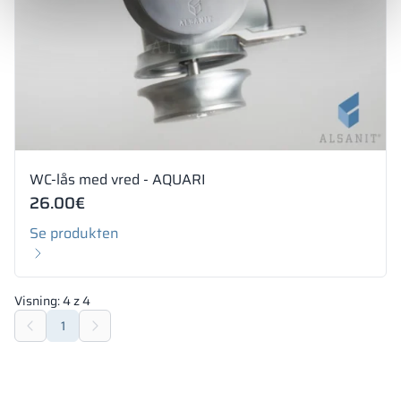
WC-lås med vred - AQUARI
26.00
€
Se produkten
Visning:
4
z
4
1