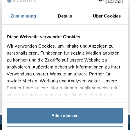
Vela
Rumsavdelare
Altus
L-formade skåp
metallskåp
Zustimmung
Details
Über Cookies
Lamele
Bänkar och om
Diese Webseite verwendet Cookies
Wir verwenden Cookies, um Inhalte und Anzeigen zu
Skåplås
personalisieren, Funktionen für soziale Medien anbieten
zu können und die Zugriffe auf unsere Website zu
analysieren. Außerdem geben wir Informationen zu Ihrer
Verwendung unserer Website an unsere Partner für
soziale Medien, Werbung und Analysen weiter. Unsere
Partner führen diese Informationen möglicherweise mit
weiteren Daten zusammen, die Sie ihnen bereitgestellt
haben oder die sie im Rahmen Ihrer Nutzung der Dienste
gesammelt haben.
Alle zulassen
Vi finns här för dig,