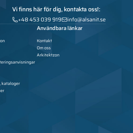
Vi finns här för dig, kontakta oss!:
+48 453 039 919
info@alsanit.se
Användbara länkar
ion
Kontakt
Om oss
Arkitektzon
teringsanvisningar
, kataloger
ger