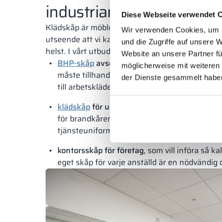
industrianläggningar
Diese Webseite verwendet 
Klädskåp är möbler som är så funktionella och fle
Wir verwenden Cookies, um I
utseende att vi kan installera dem i praktiskt ta
und die Zugriffe auf unsere 
helst. I vårt utbud kan du hitta bland annat:
Website an unsere Partner fü
BHP-skåp
avsedda för industri- och produkt
möglicherweise mit weiteren
måste tillhandahållas till alla anställda som 
der Dienste gesammelt habe
till arbetskläder;
klädskåp
för uniformerade tjänster
– vi tillv
för brandkårers omklädningsrum med separata
tjänsteuniforms samt hjälm och skor;
kontorsskåp för företag
, som vill införa så ka
eget skåp för varje anställd är en nödvändig