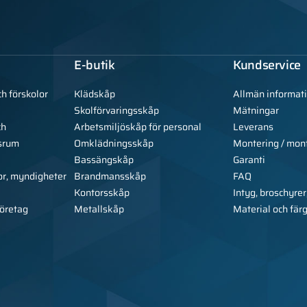
E-butik
Kundservice
ch förskolor
Klädskåp
Allmän informat
Skolförvaringsskåp
Mätningar
ch
Arbetsmiljöskåp för personal
Leverans
srum
Omklädningsskåp
Montering / mon
Bassängskåp
Garanti
or, myndigheter
Brandmansskåp
FAQ
Kontorsskåp
Intyg, broschyrer
företag
Metallskåp
Material och fär