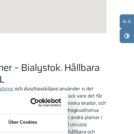
A
-
A
ner – Bialystok. Hållbara
L
abiner
och duschavskiljare använder vi det
naden – kompaktlaminat HPL. Tack vare det får
resistenta mot vatten och mekaniska skador, och
oförändrat gott skick. Av detta högkvalitativa
våra
bassängskåp
. Białystok och andra platser i
Über Cookies
ontakt från investerare som vill utrusta
typer av sportanläggningar med hållbara och