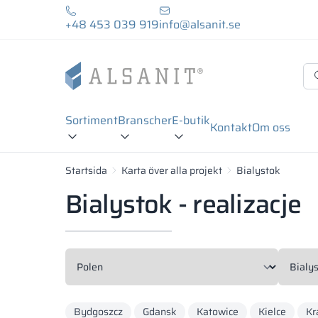
+48 453 039 919
info@alsanit.se
Sortiment
Branscher
E-butik
Kontakt
Om oss
Startsida
Karta över alla projekt
Bialystok
Bialystok - realizacje
Bydgoszcz
Gdansk
Katowice
Kielce
Kr