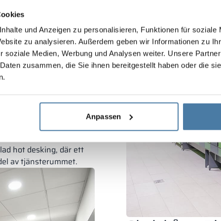
estetiska klädskåp.
Cookies
xibla när det gäller
nhalte und Anzeigen zu personalisieren, Funktionen für soziale
get vilken arbetsplats som
Website zu analysieren. Außerdem geben wir Informationen zu I
r soziale Medien, Werbung und Analysen weiter. Unsere Partner
ionsanläggningar
, där de
 Daten zusammen, die Sie ihnen bereitgestellt haben oder die s
byter från sina egna kläder
n.
erkar möbler bland annat
 fack för alla typer av
Anpassen
llad hot desking, där ett
 del av tjänsterummet.