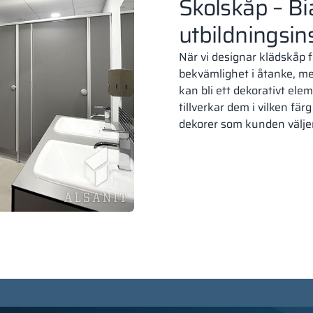
Skolskåp – Bi
utbildningsins
När vi designar klädskåp f
bekvämlighet i åtanke, men
kan bli ett dekorativt ele
tillverkar dem i vilken fä
dekorer som kunden välje