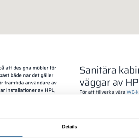
Sanitära kabi
på att designa möbler för
bäst både när det gäller
väggar av HP
för framtida användare av
r installationer av HPL,
För att tillverka våra
WC-k
litativa klädskåp och WC-
bästa materialet på mark
astar ett nytt ljus över
vi konstruktioner som är 
därmed används i åratal i 
. Möbler för
material bygger vi också 
Details
Podlaskie – vi välkomnar k
simhallar och alla andra 