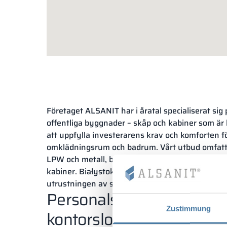
Företaget ALSANIT har i åratal specialiserat sig 
offentliga byggnader – skåp och kabiner som är 
att uppfylla investerarens krav och komforten 
omklädningsrum och badrum. Vårt utbud omfatta
LPW och metall, bland vilka du kan hitta högkva
kabiner. Białystok är en av många städer där vi k
utrustningen av sanitära utrymmen.
Personalskåp – Bialystok
Zustimmung
kontorslokaler och