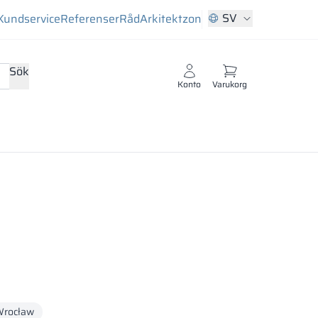
SV
Kundservice
Referenser
Råd
Arkitektzon
Sök
Konto
Varukorg
rocław