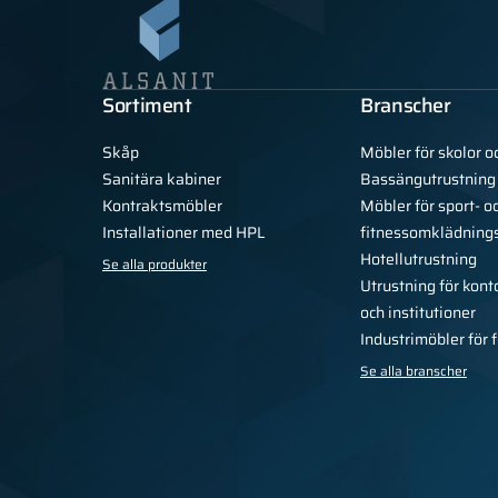
Sortiment
Branscher
Skåp
Möbler för skolor o
Sanitära kabiner
Bassängutrustning
Kontraktsmöbler
Möbler för sport- o
Installationer med HPL
fitnessomklädning
Hotellutrustning
Se alla produkter
Utrustning för kont
och institutioner
Industrimöbler för 
Se alla branscher