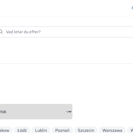
akow
Łódź
Lublin
Poznań
Szczecin
Warszawa
W