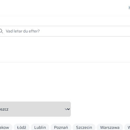
e
akow
Łódź
Lublin
Poznań
Szczecin
Warszawa
W