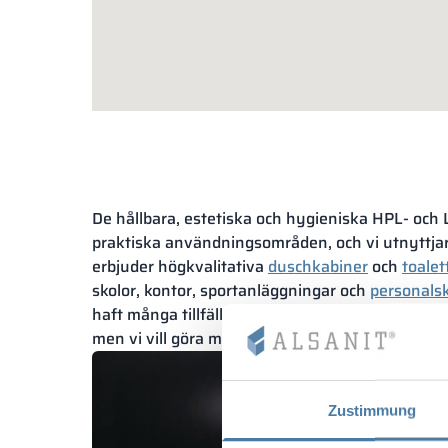
De hållbara, estetiska och hygieniska HPL- oc
praktiska användningsområden, och vi utnyttjar
erbjuder högkvalitativa
duschkabiner
och
toalet
skolor, kontor, sportanläggningar och
personals
haft många tillfällen att installera våra skrädd
men vi vill göra mer – kontakta oss gärna.
Zustimmung