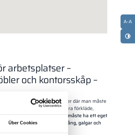
A
-
A
r arbetsplatser –
bler och kontorsskåp –
dgad utrustning på arbetsplatser där man måste
nnan skiftet börjar – det kan vara förkläde,
an typ av kläder.
Varje anställd måste ha ett eget
at med avdelare, hylla, klädstång, galgar och
Über Cookies