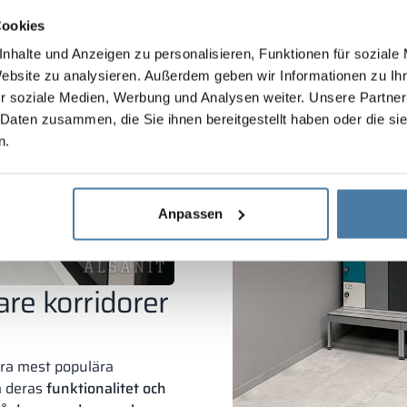
Även om de flesta företa
anställda säkert att uppsk
Cookies
förvara andra personliga ti
nhalte und Anzeigen zu personalisieren, Funktionen für soziale
dem även i kontorslokaler
Website zu analysieren. Außerdem geben wir Informationen zu I
r soziale Medien, Werbung und Analysen weiter. Unsere Partner
 Daten zusammen, die Sie ihnen bereitgestellt haben oder die s
n.
Anpassen
are korridorer
åra mest populära
å deras
funktionalitet och