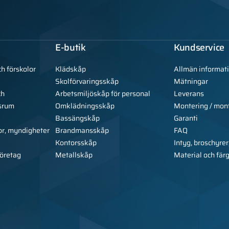
E-butik
Kundservice
ch förskolor
Klädskåp
Allmän informat
Skolförvaringsskåp
Mätningar
ch
Arbetsmiljöskåp för personal
Leverans
srum
Omklädningsskåp
Montering / mon
Bassängskåp
Garanti
or, myndigheter
Brandmansskåp
FAQ
Kontorsskåp
Intyg, broschyrer
företag
Metallskåp
Material och fär
Copyright © 2026 Alsa