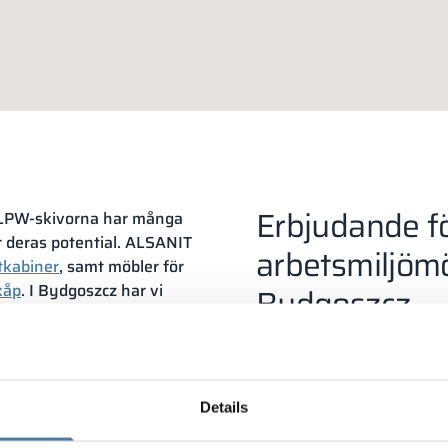
Erbjudande fö
h LPW-skivorna har många
 deras potential. ALSANIT
arbetsmiljömö
tkabiner
, samt möbler för
kåp
. I Bydgoszcz har vi
Bydgoszcz
arsydda konstruktioner,
Arbetsmiljöskåp är lagsta
byta om till arbetskläder i
uniform, overall eller ann
förvaringsutrymme, utrust
Details
krokar
.