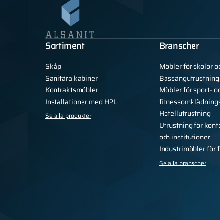
Sortiment
Branscher
Skåp
Möbler för skolor o
Sanitära kabiner
Bassängutrustning
Kontraktsmöbler
Möbler för sport- o
Installationer med HPL
fitnessomklädning
Hotellutrustning
Se alla produkter
Utrustning för kont
och institutioner
Industrimöbler för 
Se alla branscher
Integritetspolicy
Regler
För pressen