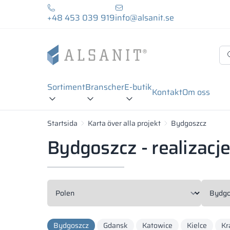
+48 453 039 919
info@alsanit.se
Sortiment
Branscher
E-butik
Kontakt
Om oss
Startsida
Karta över alla projekt
Bydgoszcz
Bydgoszcz - realizacj
Bydgoszcz
Gdansk
Katowice
Kielce
Kr