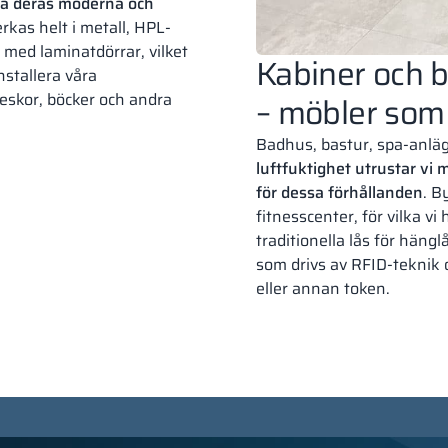
 på deras moderna och
erkas helt i metall, HPL-
 med laminatdörrar, vilket
Kabiner och 
nstallera våra
neskor, böcker och andra
– möbler som 
Badhus, bastur, spa-anlä
luftfuktighet utrustar vi
för dessa förhållanden
. B
fitnesscenter, för vilka vi
traditionella lås för häng
som drivs av RFID-teknik 
eller annan token.