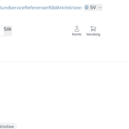
SV
Kundservice
Referenser
Råd
Arkitektzon
Sök
Konto
Varukorg
rocław