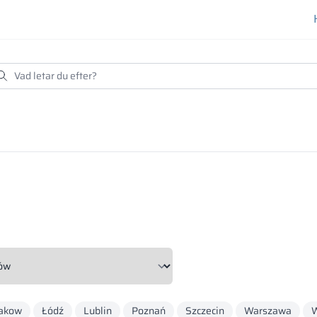
akow
Łódź
Lublin
Poznań
Szczecin
Warszawa
W