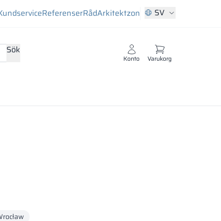
SV
Kundservice
Referenser
Råd
Arkitektzon
Sök
Konto
Varukorg
rocław