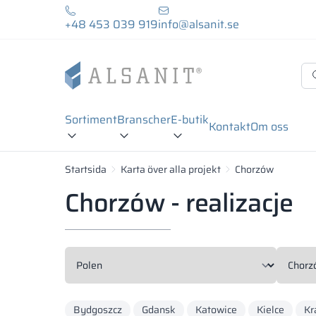
+48 453 039 919
info@alsanit.se
Sortiment
Branscher
E-butik
Kontakt
Om oss
Startsida
Karta över alla projekt
Chorzów
Chorzów - realizacje
Bydgoszcz
Gdansk
Katowice
Kielce
Kr