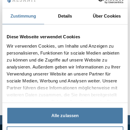
Vela
Rumsavdelare
Altus
L-formade skåp
metallskåp
Zustimmung
Details
Über Cookies
Lamele
Bänkar och om
Diese Webseite verwendet Cookies
Wir verwenden Cookies, um Inhalte und Anzeigen zu
Skåplås
personalisieren, Funktionen für soziale Medien anbieten
zu können und die Zugriffe auf unsere Website zu
analysieren. Außerdem geben wir Informationen zu Ihrer
Verwendung unserer Website an unsere Partner für
soziale Medien, Werbung und Analysen weiter. Unsere
Partner führen diese Informationen möglicherweise mit
weiteren Daten zusammen, die Sie ihnen bereitgestellt
haben oder die sie im Rahmen Ihrer Nutzung der Dienste
gesammelt haben.
Alle zulassen
Vi finns här för dig,