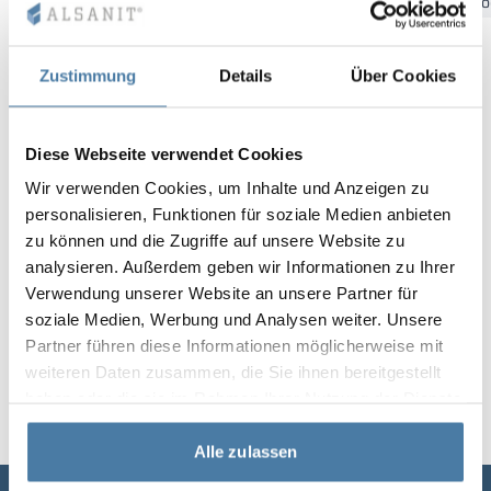
Bydgoszcz
Gdansk
Katowice
Kielce
Krakow
Łó
Vela
Rumsavdelare
Altus
L-formade skåp
metallskåp
Zustimmung
Details
Über Cookies
Lamele
Bänkar och om
Diese Webseite verwendet Cookies
Skåplås
Wir verwenden Cookies, um Inhalte und Anzeigen zu
personalisieren, Funktionen für soziale Medien anbieten
zu können und die Zugriffe auf unsere Website zu
analysieren. Außerdem geben wir Informationen zu Ihrer
Verwendung unserer Website an unsere Partner für
soziale Medien, Werbung und Analysen weiter. Unsere
Partner führen diese Informationen möglicherweise mit
weiteren Daten zusammen, die Sie ihnen bereitgestellt
haben oder die sie im Rahmen Ihrer Nutzung der Dienste
gesammelt haben.
Alle zulassen