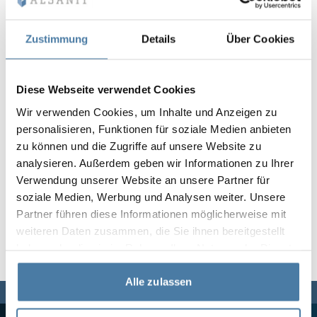
Vela
Rumsavdelare
Altus
L-formade skåp
metallskåp
Zustimmung
Details
Über Cookies
Lamele
Bänkar och om
Diese Webseite verwendet Cookies
Wir verwenden Cookies, um Inhalte und Anzeigen zu
Skåplås
personalisieren, Funktionen für soziale Medien anbieten
zu können und die Zugriffe auf unsere Website zu
analysieren. Außerdem geben wir Informationen zu Ihrer
Verwendung unserer Website an unsere Partner für
soziale Medien, Werbung und Analysen weiter. Unsere
Partner führen diese Informationen möglicherweise mit
weiteren Daten zusammen, die Sie ihnen bereitgestellt
haben oder die sie im Rahmen Ihrer Nutzung der Dienste
gesammelt haben.
Alle zulassen
Vi finns här för dig,