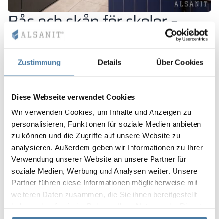
Bås och skåp för skolor –
Zielona Gora. Erbjudande för
utbildningsinstitutioner
Zustimmung
Details
Über Cookies
Klädskåp
för skolor och förskolor bör inte bara ha en
lättillgänglig öppningsmekanism som även de yngsta
användarna kan hantera
, utan också ett attraktivt
Diese Webseite verwendet Cookies
utseende som pryder korridorer eller klassrum.
Wir verwenden Cookies, um Inhalte und Anzeigen zu
ALSANITs klädskåpsmodeller kan möta denna
personalisieren, Funktionen für soziale Medien anbieten
utmaning eftersom deras färger är anpassade till
zu können und die Zugriffe auf unsere Website zu
inredningen i rummet där de placeras. Dessutom
kan
analysieren. Außerdem geben wir Informationen zu Ihrer
skolskåpen
förses med valfri grafik
från egna resurser
Verwendung unserer Website an unsere Partner für
eller vår mönsterbok. I designen beaktas alltid
soziale Medien, Werbung und Analysen weiter. Unsere
möblernas visuella kvaliteter, vilket är en oumbärlig
Partner führen diese Informationen möglicherweise mit
fördel.
weiteren Daten zusammen, die Sie ihnen bereitgestellt
haben oder die sie im Rahmen Ihrer Nutzung der Dienste
Toalettbås – Zielona Gora. Var
gesammelt haben.