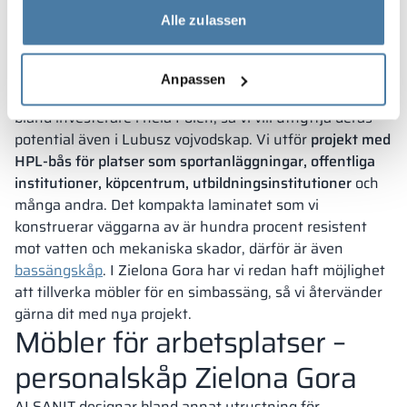
installerar vi HPL-
Alle zulassen
konstruktioner?
Anpassen
Både våra
duschbås
och toalettbås är mycket populära
bland investerare i hela Polen, så vi vill utnyttja deras
potential även i Lubusz vojvodskap. Vi utför
projekt med
HPL-bås för platser som sportanläggningar, offentliga
institutioner, köpcentrum, utbildningsinstitutioner
och
många andra. Det kompakta laminatet som vi
konstruerar väggarna av är hundra procent resistent
mot vatten och mekaniska skador, därför är även
bassängskåp
. I Zielona Gora har vi redan haft möjlighet
att tillverka möbler för en simbassäng, så vi återvänder
gärna dit med nya projekt.
Möbler för arbetsplatser –
personalskåp Zielona Gora
ALSANIT designar bland annat utrustning för