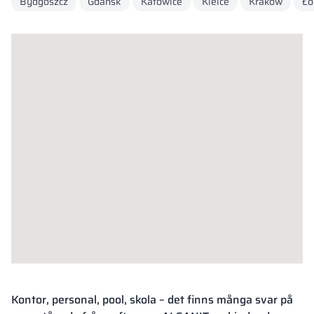
Bydgoszcz
Gdansk
Katowice
Kielce
Krakow
Łó
Vela
Rumsavdelare
Altus
L-formade skåp
metallskåp
Lamele
Bänkar och om
Skåplås
Kontor, personal, pool, skola – det finns många svar på