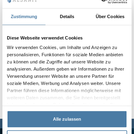
Vela
Rumsavdelare
Altus
L-formade skåp
metallskåp
Zustimmung
Details
Über Cookies
Lamele
Bänkar och om
Diese Webseite verwendet Cookies
Wir verwenden Cookies, um Inhalte und Anzeigen zu
Skåplås
personalisieren, Funktionen für soziale Medien anbieten
zu können und die Zugriffe auf unsere Website zu
analysieren. Außerdem geben wir Informationen zu Ihrer
Verwendung unserer Website an unsere Partner für
soziale Medien, Werbung und Analysen weiter. Unsere
Partner führen diese Informationen möglicherweise mit
weiteren Daten zusammen, die Sie ihnen bereitgestellt
haben oder die sie im Rahmen Ihrer Nutzung der Dienste
gesammelt haben.
Alle zulassen
Vi finns här för dig,