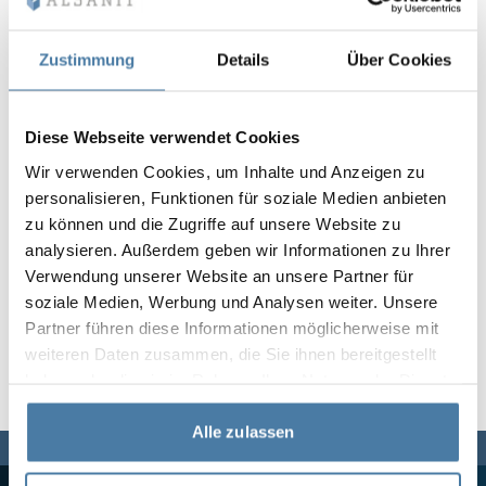
Vela
Rumsavdelare
Altus
L-formade skåp
metallskåp
Zustimmung
Details
Über Cookies
Lamele
Bänkar och om
Diese Webseite verwendet Cookies
Wir verwenden Cookies, um Inhalte und Anzeigen zu
Skåplås
personalisieren, Funktionen für soziale Medien anbieten
zu können und die Zugriffe auf unsere Website zu
analysieren. Außerdem geben wir Informationen zu Ihrer
Verwendung unserer Website an unsere Partner für
soziale Medien, Werbung und Analysen weiter. Unsere
Partner führen diese Informationen möglicherweise mit
weiteren Daten zusammen, die Sie ihnen bereitgestellt
haben oder die sie im Rahmen Ihrer Nutzung der Dienste
gesammelt haben.
Alle zulassen
Vi finns här för dig,