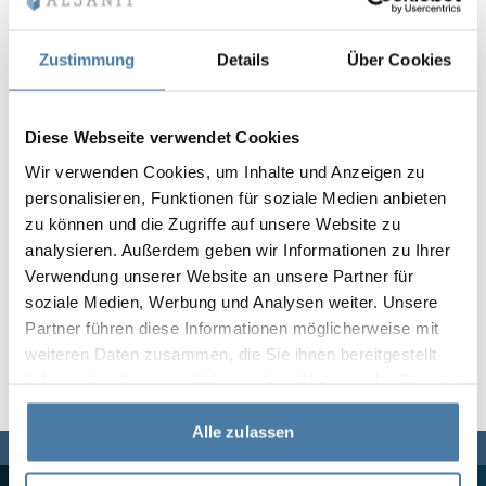
Vela
Rumsavdelare
Altus
L-formade skåp
metallskåp
Zustimmung
Details
Über Cookies
Lamele
Bänkar och om
Diese Webseite verwendet Cookies
Wir verwenden Cookies, um Inhalte und Anzeigen zu
Skåplås
personalisieren, Funktionen für soziale Medien anbieten
zu können und die Zugriffe auf unsere Website zu
analysieren. Außerdem geben wir Informationen zu Ihrer
Verwendung unserer Website an unsere Partner für
soziale Medien, Werbung und Analysen weiter. Unsere
Partner führen diese Informationen möglicherweise mit
weiteren Daten zusammen, die Sie ihnen bereitgestellt
haben oder die sie im Rahmen Ihrer Nutzung der Dienste
gesammelt haben.
Alle zulassen
Vi finns här för dig,