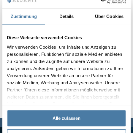
Vela
Rumsavdelare
Altus
L-formade skåp
metallskåp
Zustimmung
Details
Über Cookies
Lamele
Bänkar och om
Diese Webseite verwendet Cookies
Wir verwenden Cookies, um Inhalte und Anzeigen zu
Skåplås
personalisieren, Funktionen für soziale Medien anbieten
zu können und die Zugriffe auf unsere Website zu
analysieren. Außerdem geben wir Informationen zu Ihrer
Verwendung unserer Website an unsere Partner für
soziale Medien, Werbung und Analysen weiter. Unsere
Partner führen diese Informationen möglicherweise mit
weiteren Daten zusammen, die Sie ihnen bereitgestellt
haben oder die sie im Rahmen Ihrer Nutzung der Dienste
gesammelt haben.
Alle zulassen
Vi finns här för dig,