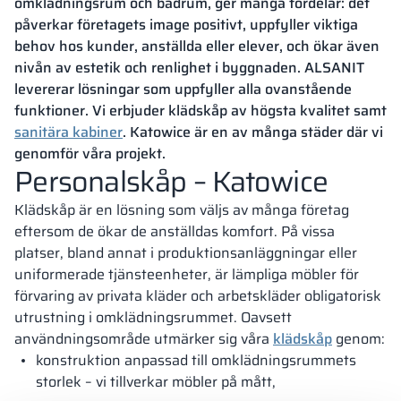
omklädningsrum och badrum, ger många fördelar: det
påverkar företagets image positivt, uppfyller viktiga
behov hos kunder, anställda eller elever, och ökar även
nivån av estetik och renlighet i byggnaden. ALSANIT
levererar lösningar som uppfyller alla ovanstående
funktioner. Vi erbjuder klädskåp av högsta kvalitet samt
sanitära kabiner
. Katowice är en av många städer där vi
genomför våra projekt.
Personalskåp – Katowice
Klädskåp är en lösning som väljs av många företag
eftersom de ökar de anställdas komfort. På vissa
platser, bland annat i produktionsanläggningar eller
uniformerade tjänsteenheter, är lämpliga möbler för
förvaring av privata kläder och arbetskläder obligatorisk
utrustning i omklädningsrummet. Oavsett
användningsområde utmärker sig våra
klädskåp
genom:
konstruktion anpassad till omklädningsrummets
storlek – vi tillverkar möbler på mått,