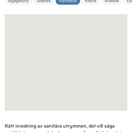
Bydgoszcz
Gdansk
Katowice
Kielce
Krakow
Łó
Vela
Rumsavdelare
Altus
L-formade skåp
metallskåp
Lamele
Bänkar och om
Skåplås
Rätt inredning av sanitära utrymmen, det vill säga