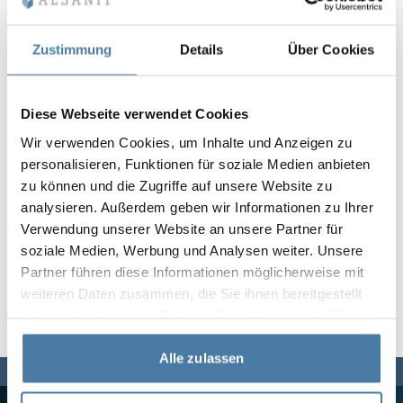
Vela
Rumsavdelare
Altus
L-formade skåp
metallskåp
Zustimmung
Details
Über Cookies
Lamele
Bänkar och om
Diese Webseite verwendet Cookies
Wir verwenden Cookies, um Inhalte und Anzeigen zu
Skåplås
personalisieren, Funktionen für soziale Medien anbieten
zu können und die Zugriffe auf unsere Website zu
analysieren. Außerdem geben wir Informationen zu Ihrer
Verwendung unserer Website an unsere Partner für
soziale Medien, Werbung und Analysen weiter. Unsere
Partner führen diese Informationen möglicherweise mit
weiteren Daten zusammen, die Sie ihnen bereitgestellt
haben oder die sie im Rahmen Ihrer Nutzung der Dienste
gesammelt haben.
Alle zulassen
Vi finns här för dig,