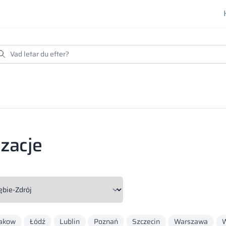
izacje
akow
Łódź
Lublin
Poznań
Szczecin
Warszawa
W