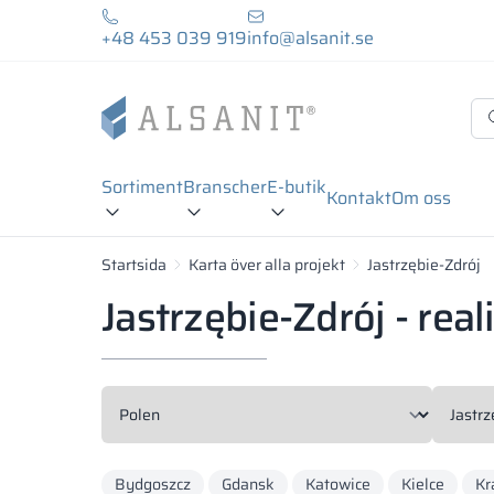
+48 453 039 919
info@alsanit.se
Sortiment
Branscher
E-butik
Kontakt
Om oss
Startsida
Karta över alla projekt
Jastrzębie-Zdrój
Jastrzębie-Zdrój - real
Bydgoszcz
Gdansk
Katowice
Kielce
Kr