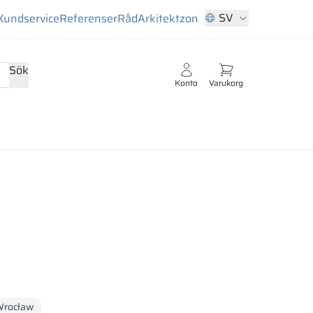
SV
Kundservice
Referenser
Råd
Arkitektzon
Sök
Konto
Varukorg
rocław