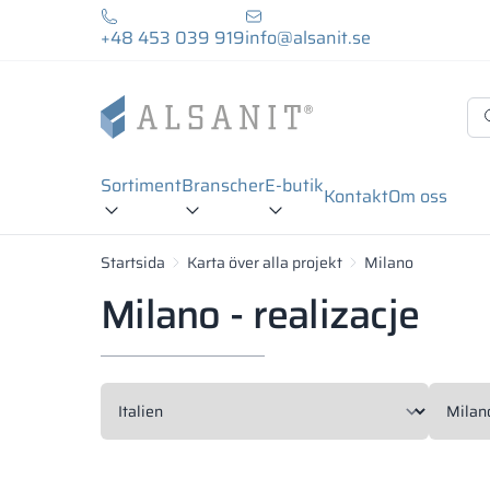
+48 453 039 919
info@alsanit.se
Sortiment
Branscher
E-butik
Kontakt
Om oss
Startsida
Karta över alla projekt
Milano
Milano - realizacje