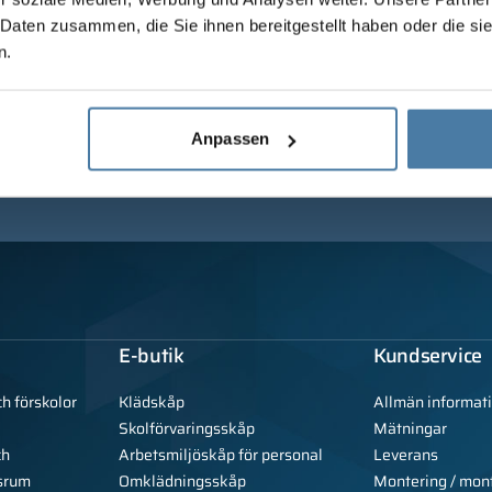
 Daten zusammen, die Sie ihnen bereitgestellt haben oder die s
n.
Anpassen
E-butik
Kundservice
ch förskolor
Klädskåp
Allmän informat
Skolförvaringsskåp
Mätningar
ch
Arbetsmiljöskåp för personal
Leverans
srum
Omklädningsskåp
Montering / mon