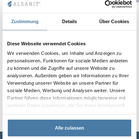
Bydgoszcz
Gdansk
Katowice
Kielce
Krakow
Łó
Vela
Rumsavdelare
Altus
L-formade skåp
metallskåp
Zustimmung
Details
Über Cookies
Lamele
Bänkar och om
Diese Webseite verwendet Cookies
Skåplås
Wir verwenden Cookies, um Inhalte und Anzeigen zu
personalisieren, Funktionen für soziale Medien anbieten
zu können und die Zugriffe auf unsere Website zu
analysieren. Außerdem geben wir Informationen zu Ihrer
Verwendung unserer Website an unsere Partner für
soziale Medien, Werbung und Analysen weiter. Unsere
Partner führen diese Informationen möglicherweise mit
weiteren Daten zusammen, die Sie ihnen bereitgestellt
haben oder die sie im Rahmen Ihrer Nutzung der Dienste
gesammelt haben.
Alle zulassen