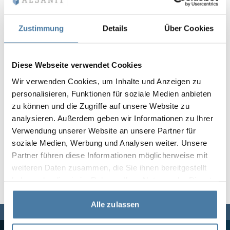
Vela
Rumsavdelare
Altus
L-formade skåp
metallskåp
Zustimmung
Details
Über Cookies
Lamele
Bänkar och om
Diese Webseite verwendet Cookies
Wir verwenden Cookies, um Inhalte und Anzeigen zu
Skåplås
personalisieren, Funktionen für soziale Medien anbieten
zu können und die Zugriffe auf unsere Website zu
analysieren. Außerdem geben wir Informationen zu Ihrer
Verwendung unserer Website an unsere Partner für
soziale Medien, Werbung und Analysen weiter. Unsere
Partner führen diese Informationen möglicherweise mit
weiteren Daten zusammen, die Sie ihnen bereitgestellt
haben oder die sie im Rahmen Ihrer Nutzung der Dienste
gesammelt haben.
Alle zulassen
Vi finns här för dig,