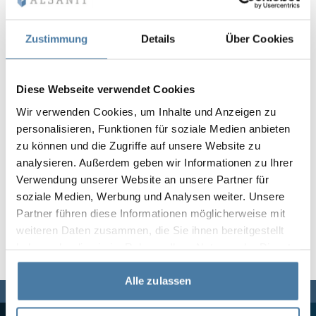
Vela
Rumsavdelare
Altus
L-formade skåp
metallskåp
Zustimmung
Details
Über Cookies
Lamele
Bänkar och om
Diese Webseite verwendet Cookies
Wir verwenden Cookies, um Inhalte und Anzeigen zu
Skåplås
personalisieren, Funktionen für soziale Medien anbieten
zu können und die Zugriffe auf unsere Website zu
analysieren. Außerdem geben wir Informationen zu Ihrer
Verwendung unserer Website an unsere Partner für
soziale Medien, Werbung und Analysen weiter. Unsere
Partner führen diese Informationen möglicherweise mit
weiteren Daten zusammen, die Sie ihnen bereitgestellt
haben oder die sie im Rahmen Ihrer Nutzung der Dienste
gesammelt haben.
Alle zulassen
Vi finns här för dig,