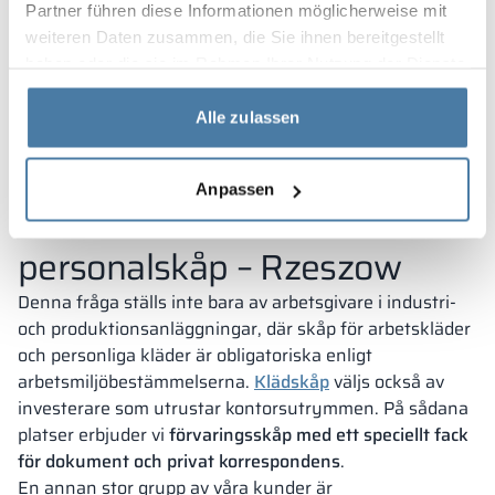
Partner führen diese Informationen möglicherweise mit
weiteren Daten zusammen, die Sie ihnen bereitgestellt
haben oder die sie im Rahmen Ihrer Nutzung der Dienste
gesammelt haben.
Alle zulassen
Anpassen
Möbler för skolor och
personalskåp – Rzeszow
Denna fråga ställs inte bara av arbetsgivare i industri-
och produktionsanläggningar, där skåp för arbetskläder
och personliga kläder är obligatoriska enligt
arbetsmiljöbestämmelserna.
Klädskåp
väljs också av
investerare som utrustar kontorsutrymmen. På sådana
platser erbjuder vi
förvaringsskåp med ett speciellt fack
för dokument och privat korrespondens
.
En annan stor grupp av våra kunder är