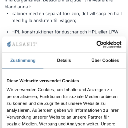
bland annat:
kabiner med en separat torr zon, det vill säga en hall
med hylla ansluten till väggen;
HPL-konstruktioner för duschar och HPL eller LPW
för toaletter;
ett fullt färgspektrum som främjar skapandet av
visuellt attraktiva interiörer;
Zustimmung
Details
Über Cookies
ett erbjudande dedikerat till
skolor, kontor,
arbetsplatser, hotell, sportanläggningar, köpcentrum
Diese Webseite verwendet Cookies
och många andra platser.
Wir verwenden Cookies, um Inhalte und Anzeigen zu
personalisieren, Funktionen für soziale Medien anbieten
zu können und die Zugriffe auf unsere Website zu
analysieren. Außerdem geben wir Informationen zu Ihrer
Verwendung unserer Website an unsere Partner für
soziale Medien, Werbung und Analysen weiter. Unsere