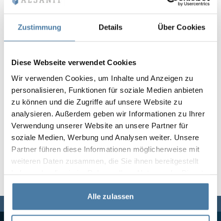
Vela
Rumsavdelare
Altus
L-formade skåp
metallskåp
Zustimmung
Details
Über Cookies
Lamele
Bänkar och om
Diese Webseite verwendet Cookies
Wir verwenden Cookies, um Inhalte und Anzeigen zu
Skåplås
personalisieren, Funktionen für soziale Medien anbieten
zu können und die Zugriffe auf unsere Website zu
analysieren. Außerdem geben wir Informationen zu Ihrer
Verwendung unserer Website an unsere Partner für
soziale Medien, Werbung und Analysen weiter. Unsere
Partner führen diese Informationen möglicherweise mit
weiteren Daten zusammen, die Sie ihnen bereitgestellt
haben oder die sie im Rahmen Ihrer Nutzung der Dienste
gesammelt haben.
Alle zulassen
Vi finns här för dig,