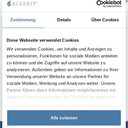
Bydgoszcz
Gdansk
Katowice
Kielce
Krakow
Łó
Vela
Rumsavdelare
Altus
L-formade skåp
metallskåp
Zustimmung
Details
Über Cookies
Lamele
Bänkar och om
Diese Webseite verwendet Cookies
Skåplås
Wir verwenden Cookies, um Inhalte und Anzeigen zu
personalisieren, Funktionen für soziale Medien anbieten
zu können und die Zugriffe auf unsere Website zu
analysieren. Außerdem geben wir Informationen zu Ihrer
Verwendung unserer Website an unsere Partner für
soziale Medien, Werbung und Analysen weiter. Unsere
Partner führen diese Informationen möglicherweise mit
weiteren Daten zusammen, die Sie ihnen bereitgestellt
haben oder die sie im Rahmen Ihrer Nutzung der Dienste
gesammelt haben.
Alle zulassen