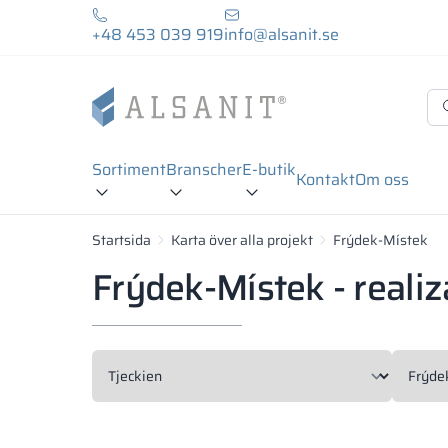
+48 453 039 919
info@alsanit.se
Sortiment
Branscher
E-butik
Kontakt
Om oss
Startsida
Karta över alla projekt
Frýdek-Místek
Frýdek-Místek - realiz