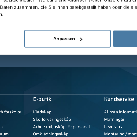
 Daten zusammen, die Sie ihnen bereitgestellt haben oder die s
n.
Anpassen
E-butik
Kundservice
ch förskolor
Klädskåp
Allmän informat
Skolförvaringsskåp
Mätningar
ch
Arbetsmiljöskåp för personal
Leverans
srum
Omklädningsskåp
Montering / mon