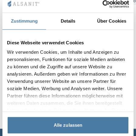
Bydgoszcz
Gdansk
Katowice
Kielce
Krakow
Łó
Vela
Rumsavdelare
Altus
L-formade skåp
metallskåp
Zustimmung
Details
Über Cookies
Lamele
Bänkar och om
Diese Webseite verwendet Cookies
Skåplås
Wir verwenden Cookies, um Inhalte und Anzeigen zu
personalisieren, Funktionen für soziale Medien anbieten
zu können und die Zugriffe auf unsere Website zu
analysieren. Außerdem geben wir Informationen zu Ihrer
Verwendung unserer Website an unsere Partner für
soziale Medien, Werbung und Analysen weiter. Unsere
Partner führen diese Informationen möglicherweise mit
weiteren Daten zusammen, die Sie ihnen bereitgestellt
haben oder die sie im Rahmen Ihrer Nutzung der Dienste
gesammelt haben.
Alle zulassen