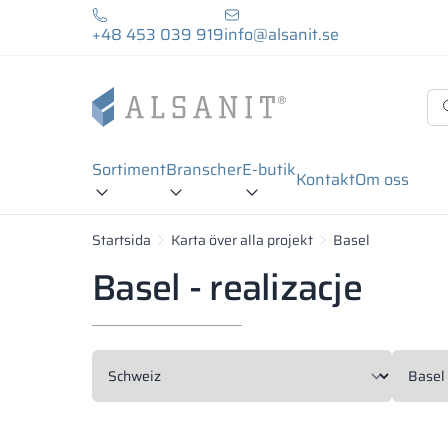
+48 453 039 919
info@alsanit.se
Sortiment
Branscher
E-butik
Kontakt
Om oss
Startsida
Karta över alla projekt
Basel
Basel - realizacje