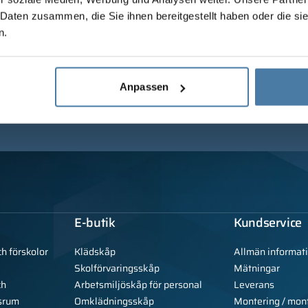
 Daten zusammen, die Sie ihnen bereitgestellt haben oder die s
n.
Anpassen
E-butik
Kundservice
ch förskolor
Klädskåp
Allmän informat
Skolförvaringsskåp
Mätningar
ch
Arbetsmiljöskåp för personal
Leverans
srum
Omklädningsskåp
Montering / mon