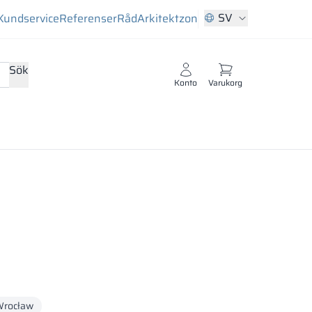
SV
Kundservice
Referenser
Råd
Arkitektzon
Sök
Konto
Varukorg
rocław