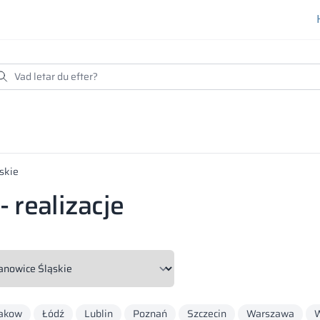
skie
 realizacje
akow
Łódź
Lublin
Poznań
Szczecin
Warszawa
W