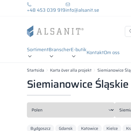
+48 453 039 919
info@alsanit.se
Sortiment
Branscher
E-butik
Kontakt
Om oss
Startsida
Karta över alla projekt
Siemianowice Ślą
Siemianowice Śląskie -
Bydgoszcz
Gdansk
Katowice
Kielce
Kr