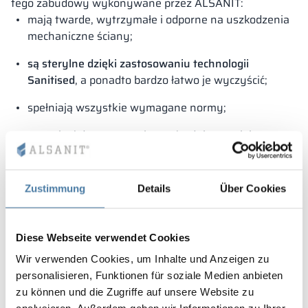
tego zabudowy wykonywane przez ALSANIT:
mają twarde, wytrzymałe i odporne na uszkodzenia
mechaniczne ściany;
są sterylne dzięki zastosowaniu technologii
Sanitised
, a ponadto bardzo łatwo je wyczyścić;
spełniają wszystkie wymagane normy;
mogą być dostarczone bezpośrednio na miejsce
montażu i zainstalowane przez wykwalifikowaną
ekipę ALSANIT w dowolnym polskim mieście;
Zustimmung
Details
Über Cookies
występują w szerokiej gamie kolorów, dzięki czemu
można zadbać także o wizualny aspekt
pomieszczenia sanitarnego.
Diese Webseite verwendet Cookies
Do skorzystania z oferty naszych
kabin sanitarnych
Wir verwenden Cookies, um Inhalte und Anzeigen zu
zapraszamy m.in. szkoły, przedszkola, obiekty
personalisieren, Funktionen für soziale Medien anbieten
sportowe, placówki medyczne, lokale gastronomiczne,
zu können und die Zugriffe auf unsere Website zu
hotele i galerie handlowe.