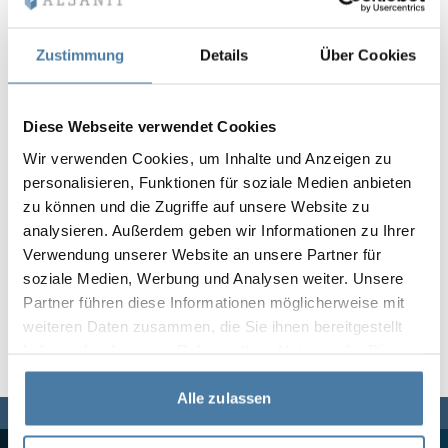
Vela
Rumsavdelare
Altus
L-formade skåp
metallskåp
Zustimmung
Details
Über Cookies
Lamele
Bänkar och om
Diese Webseite verwendet Cookies
Wir verwenden Cookies, um Inhalte und Anzeigen zu
Skåplås
personalisieren, Funktionen für soziale Medien anbieten
zu können und die Zugriffe auf unsere Website zu
analysieren. Außerdem geben wir Informationen zu Ihrer
Verwendung unserer Website an unsere Partner für
soziale Medien, Werbung und Analysen weiter. Unsere
Partner führen diese Informationen möglicherweise mit
weiteren Daten zusammen, die Sie ihnen bereitgestellt
haben oder die sie im Rahmen Ihrer Nutzung der Dienste
gesammelt haben.
Alle zulassen
Vi finns här för dig,