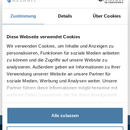
Vela
Rumsavdelare
Altus
L-formade skåp
metallskåp
Zustimmung
Details
Über Cookies
Lamele
Bänkar och om
Diese Webseite verwendet Cookies
Wir verwenden Cookies, um Inhalte und Anzeigen zu
Skåplås
personalisieren, Funktionen für soziale Medien anbieten
zu können und die Zugriffe auf unsere Website zu
analysieren. Außerdem geben wir Informationen zu Ihrer
Verwendung unserer Website an unsere Partner für
soziale Medien, Werbung und Analysen weiter. Unsere
Partner führen diese Informationen möglicherweise mit
weiteren Daten zusammen, die Sie ihnen bereitgestellt
haben oder die sie im Rahmen Ihrer Nutzung der Dienste
gesammelt haben.
Alle zulassen
Vi finns här för dig,