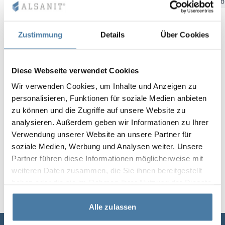
Bydgoszcz
Gdansk
Katowice
Kielce
Krakow
Łó
Vela
Rumsavdelare
Altus
L-formade skåp
metallskåp
Zustimmung
Details
Über Cookies
Lamele
Bänkar och om
Diese Webseite verwendet Cookies
Skåplås
Wir verwenden Cookies, um Inhalte und Anzeigen zu
personalisieren, Funktionen für soziale Medien anbieten
zu können und die Zugriffe auf unsere Website zu
analysieren. Außerdem geben wir Informationen zu Ihrer
Verwendung unserer Website an unsere Partner für
soziale Medien, Werbung und Analysen weiter. Unsere
Partner führen diese Informationen möglicherweise mit
weiteren Daten zusammen, die Sie ihnen bereitgestellt
haben oder die sie im Rahmen Ihrer Nutzung der Dienste
gesammelt haben.
Alle zulassen