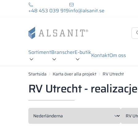
+48 453 039 919
info@alsanit.se
Sortiment
Branscher
E-butik
Kontakt
Om oss
Startsida
Karta över alla projekt
RV Utrecht
RV Utrecht - realizacje