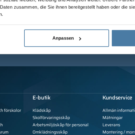
 Daten zusammen, die Sie ihnen bereitgestellt haben oder die s
n.
Anpassen
E-butik
Kundservice
ch förskolor
Klädskåp
Allmän informat
Skolförvaringsskåp
Mätningar
ch
Arbetsmiljöskåp för personal
Leverans
srum
Omklädningsskåp
Montering / mon