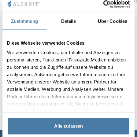
Bydgoszcz
Gdansk
Katowice
Kielce
Krakow
Łó
Vela
Rumsavdelare
Altus
L-formade skåp
metallskåp
Zustimmung
Details
Über Cookies
Lamele
Bänkar och om
Diese Webseite verwendet Cookies
Skåplås
Wir verwenden Cookies, um Inhalte und Anzeigen zu
personalisieren, Funktionen für soziale Medien anbieten
zu können und die Zugriffe auf unsere Website zu
analysieren. Außerdem geben wir Informationen zu Ihrer
Verwendung unserer Website an unsere Partner für
soziale Medien, Werbung und Analysen weiter. Unsere
Partner führen diese Informationen möglicherweise mit
weiteren Daten zusammen, die Sie ihnen bereitgestellt
haben oder die sie im Rahmen Ihrer Nutzung der Dienste
gesammelt haben.
Alle zulassen