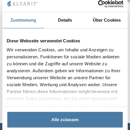
Bydgoszcz
Gdansk
Katowice
Kielce
Krakow
Łó
Vela
Rumsavdelare
Altus
L-formade skåp
metallskåp
Zustimmung
Details
Über Cookies
Lamele
Bänkar och om
Diese Webseite verwendet Cookies
Skåplås
Wir verwenden Cookies, um Inhalte und Anzeigen zu
personalisieren, Funktionen für soziale Medien anbieten
zu können und die Zugriffe auf unsere Website zu
analysieren. Außerdem geben wir Informationen zu Ihrer
Verwendung unserer Website an unsere Partner für
soziale Medien, Werbung und Analysen weiter. Unsere
Partner führen diese Informationen möglicherweise mit
weiteren Daten zusammen, die Sie ihnen bereitgestellt
haben oder die sie im Rahmen Ihrer Nutzung der Dienste
gesammelt haben.
Alle zulassen