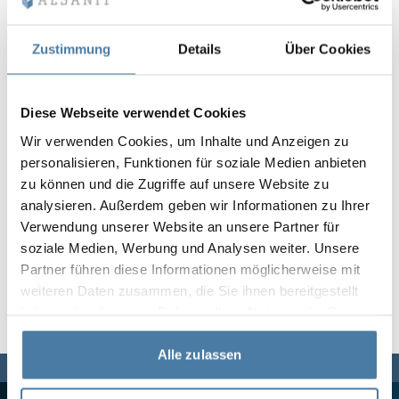
Vela
Rumsavdelare
Altus
L-formade skåp
metallskåp
Zustimmung
Details
Über Cookies
Lamele
Bänkar och om
Diese Webseite verwendet Cookies
Wir verwenden Cookies, um Inhalte und Anzeigen zu
Skåplås
personalisieren, Funktionen für soziale Medien anbieten
zu können und die Zugriffe auf unsere Website zu
analysieren. Außerdem geben wir Informationen zu Ihrer
Verwendung unserer Website an unsere Partner für
soziale Medien, Werbung und Analysen weiter. Unsere
Partner führen diese Informationen möglicherweise mit
weiteren Daten zusammen, die Sie ihnen bereitgestellt
haben oder die sie im Rahmen Ihrer Nutzung der Dienste
gesammelt haben.
Alle zulassen
Vi finns här för dig,