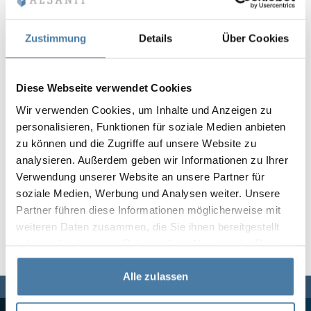
Vela
Rumsavdelare
Altus
L-formade skåp
metallskåp
Zustimmung
Details
Über Cookies
Lamele
Bänkar och om
Diese Webseite verwendet Cookies
Wir verwenden Cookies, um Inhalte und Anzeigen zu
Skåplås
personalisieren, Funktionen für soziale Medien anbieten
zu können und die Zugriffe auf unsere Website zu
analysieren. Außerdem geben wir Informationen zu Ihrer
Verwendung unserer Website an unsere Partner für
soziale Medien, Werbung und Analysen weiter. Unsere
Partner führen diese Informationen möglicherweise mit
weiteren Daten zusammen, die Sie ihnen bereitgestellt
haben oder die sie im Rahmen Ihrer Nutzung der Dienste
gesammelt haben.
Alle zulassen
Vi finns här för dig,