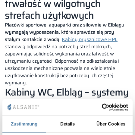
trwałość w wilgotnych
strefach użytkowych
Placówki sportowe, aquaparki oraz siłownie w Elblągu
wymagają wyposażenia, które sprawdza się przy
stałym kontakcie z wodą.
Kabiny prysznicowe HPL
stanowią odpowiedź na potrzeby stref mokrych,
zapewniając solidność wykonania oraz łatwość w
utrzymaniu czystości. Odporność na odkształcenia i
uszkodzenia mechaniczne pozwala na wieloletnie
użytkowanie konstrukcji bez potrzeby ich częstej
wymiany.
Kabiny WC, Elbląg – systemy
do obiektów publicznych
Szkoły, urzędy oraz galerie handlowe potrzebują
sanitariatów, które można elastycznie dostosować do
Zustimmung
Details
Über Cookies
specyfiki pomieszczeń.
Kabiny sanitarne w Elblągu