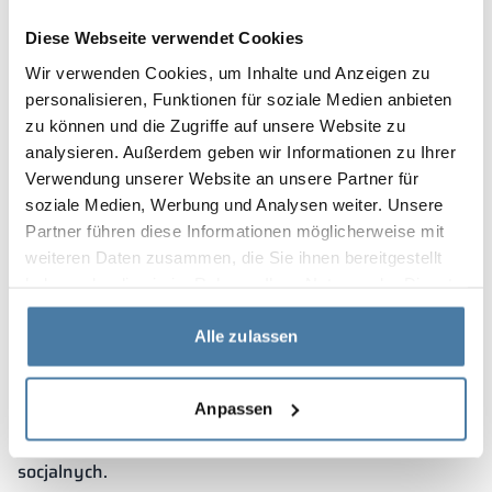
umożliwiają stworzenie układów odpowiadających
konkretnej powierzchni i organizacji budynku.
Kabiny
Diese Webseite verwendet Cookies
sanitarne
produkowane są z materiałów odpornych na
Wir verwenden Cookies, um Inhalte und Anzeigen zu
uderzenia i ścieranie, co zapewnia im długą żywotność.
Szafki pracownicze, Elbląg –
personalisieren, Funktionen für soziale Medien anbieten
zu können und die Zugriffe auf unsere Website zu
porządek w zapleczu
analysieren. Außerdem geben wir Informationen zu Ihrer
Verwendung unserer Website an unsere Partner für
socjalnym
soziale Medien, Werbung und Analysen weiter. Unsere
Na terenie zakładów przemysłowych oraz obiektów
Partner führen diese Informationen möglicherweise mit
usługowych istotne jest właściwe przechowywanie
weiteren Daten zusammen, die Sie ihnen bereitgestellt
rzeczy osobistych i roboczych.
haben oder die sie im Rahmen Ihrer Nutzung der Dienste
Szafki ubraniowe
oferowane są jako praktyczne systemy o wielu
gesammelt haben.
możliwościach konfiguracyjnych.
Alle zulassen
Zależnie od potrzeb dostępne są wersje z nóżkami,
ławeczkami lub cokołami.
Szafki pracownicze BHP
Anpassen
zawierają przegrody i systemy wentylacyjne,
umożliwiając lepszą organizację w pomieszczeniach
socjalnych.