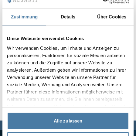
Vela
Rumsavdelare
Altus
L-formade skåp
metallskåp
Zustimmung
Details
Über Cookies
Lamele
Bänkar och om
Diese Webseite verwendet Cookies
Wir verwenden Cookies, um Inhalte und Anzeigen zu
Skåplås
personalisieren, Funktionen für soziale Medien anbieten
zu können und die Zugriffe auf unsere Website zu
analysieren. Außerdem geben wir Informationen zu Ihrer
Verwendung unserer Website an unsere Partner für
soziale Medien, Werbung und Analysen weiter. Unsere
Partner führen diese Informationen möglicherweise mit
weiteren Daten zusammen, die Sie ihnen bereitgestellt
haben oder die sie im Rahmen Ihrer Nutzung der Dienste
gesammelt haben.
Alle zulassen
Vi finns här för dig,