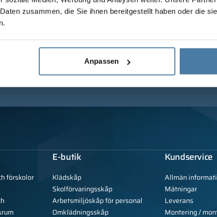
 Daten zusammen, die Sie ihnen bereitgestellt haben oder die s
n.
Anpassen
E-butik
Kundservice
ch förskolor
Klädskåp
Allmän informat
Skolförvaringsskåp
Mätningar
ch
Arbetsmiljöskåp för personal
Leverans
srum
Omklädningsskåp
Montering / mon