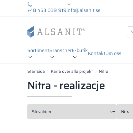
+48 453 039 919
info@alsanit.se
Sortiment
Branscher
E-butik
Kontakt
Om oss
Startsida
Karta över alla projekt
Nitra
Nitra - realizacje