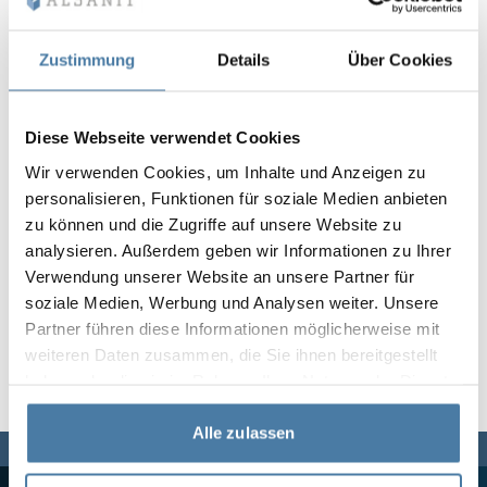
Vela
Rumsavdelare
Altus
L-formade skåp
metallskåp
Zustimmung
Details
Über Cookies
Lamele
Bänkar och om
Diese Webseite verwendet Cookies
Wir verwenden Cookies, um Inhalte und Anzeigen zu
Skåplås
personalisieren, Funktionen für soziale Medien anbieten
zu können und die Zugriffe auf unsere Website zu
analysieren. Außerdem geben wir Informationen zu Ihrer
Verwendung unserer Website an unsere Partner für
soziale Medien, Werbung und Analysen weiter. Unsere
Partner führen diese Informationen möglicherweise mit
weiteren Daten zusammen, die Sie ihnen bereitgestellt
haben oder die sie im Rahmen Ihrer Nutzung der Dienste
gesammelt haben.
Alle zulassen
Vi finns här för dig,