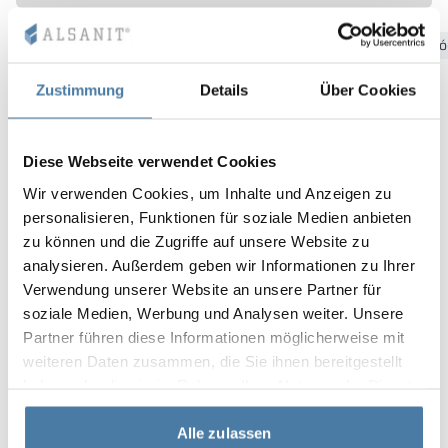
Vela
Bydgoszcz
Gdansk
Katowice
Kielce
Krakow
Łó
Rumsavdelare
Altus
L-formade skåp
metallskåp
Zustimmung
Details
Über Cookies
Lamele
Bänkar och om
Diese Webseite verwendet Cookies
Skåplås
Wir verwenden Cookies, um Inhalte und Anzeigen zu
personalisieren, Funktionen für soziale Medien anbieten
zu können und die Zugriffe auf unsere Website zu
analysieren. Außerdem geben wir Informationen zu Ihrer
Verwendung unserer Website an unsere Partner für
soziale Medien, Werbung und Analysen weiter. Unsere
Partner führen diese Informationen möglicherweise mit
weiteren Daten zusammen, die Sie ihnen bereitgestellt
haben oder die sie im Rahmen Ihrer Nutzung der Dienste
gesammelt haben.
Alle zulassen