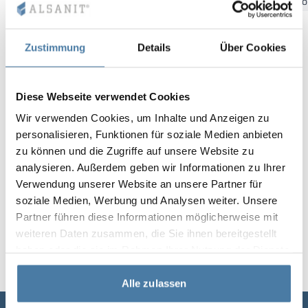
Bydgoszcz
Gdansk
Katowice
Kielce
Krakow
Łó
Vela
Rumsavdelare
Altus
L-formade skåp
metallskåp
Zustimmung
Details
Über Cookies
Lamele
Bänkar och om
Diese Webseite verwendet Cookies
Skåplås
Wir verwenden Cookies, um Inhalte und Anzeigen zu
personalisieren, Funktionen für soziale Medien anbieten
zu können und die Zugriffe auf unsere Website zu
analysieren. Außerdem geben wir Informationen zu Ihrer
Verwendung unserer Website an unsere Partner für
soziale Medien, Werbung und Analysen weiter. Unsere
Partner führen diese Informationen möglicherweise mit
weiteren Daten zusammen, die Sie ihnen bereitgestellt
haben oder die sie im Rahmen Ihrer Nutzung der Dienste
gesammelt haben.
Alle zulassen