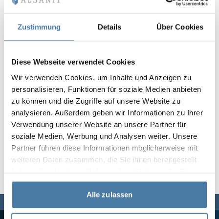
Vela
Rumsavdelare
Altus
L-formade skåp
metallskåp
Zustimmung
Details
Über Cookies
Lamele
Bänkar och om
Diese Webseite verwendet Cookies
Wir verwenden Cookies, um Inhalte und Anzeigen zu
Skåplås
personalisieren, Funktionen für soziale Medien anbieten
zu können und die Zugriffe auf unsere Website zu
analysieren. Außerdem geben wir Informationen zu Ihrer
Verwendung unserer Website an unsere Partner für
soziale Medien, Werbung und Analysen weiter. Unsere
Partner führen diese Informationen möglicherweise mit
weiteren Daten zusammen, die Sie ihnen bereitgestellt
haben oder die sie im Rahmen Ihrer Nutzung der Dienste
gesammelt haben.
Alle zulassen
Vi finns här för dig,